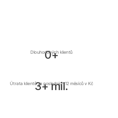
0
+
Dlouhodobých klientů
3
+ mil.
Útrata klientů za posledních 12 měsíců v Kč