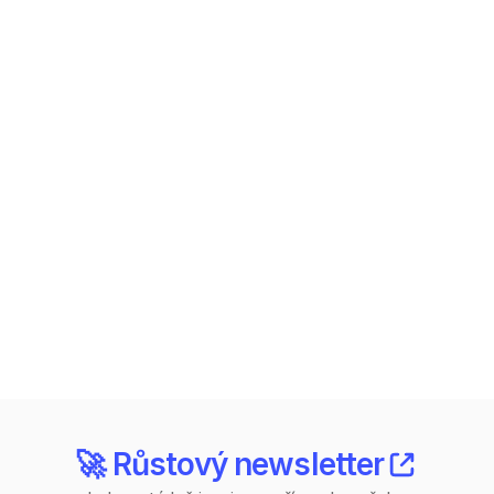
Nezávazná konzultace
Pojďme najít cestu, 
jak z reklam vytěžit 
víc.
Zarezervujte si nezávazný 15min hovor – 
řekneme vám, co může fungovat právě u vás.
Chci konzultaci zdarma
🚀 Růstový newsletter