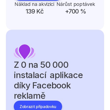
Náklad na akvizici
Nárůst poptávek
139 Kč
+700 %
Z 0 na 50 000 
instalací  aplikace 
díky Facebook 
reklamě
Zobrazit případovku