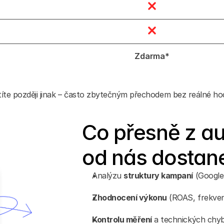
Zdarma*
títe později jinak – často zbytečným přechodem bez reálné h
Co přesně z aud
od nás dostan
Analýzu 
struktury kampaní
 (Google
Zhodnocení výkonu
 (ROAS, frekve
Kontrolu měření
 a technických chyb