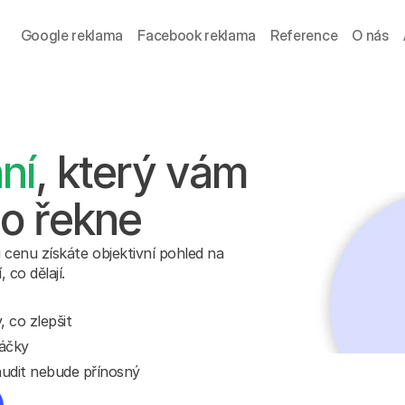
Google reklama
Facebook reklama
Reference
O nás
ní
, který vám 
co řekne
 cenu získáte objektivní pohled na 
 co dělají.
 co zlepšit
háčky
audit nebude přínosný