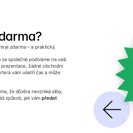
zdarma?
ámi je zdarma – a praktický.
e se společně podíváme na vaši 
é prezentace, žádné obchodní 
 která vám ušetří čas a může 
me, že důvěra nevzniká sliby, 
áš způsob, jak vám 
předat 