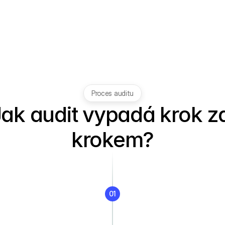
Proces auditu
ak audit vypadá krok za
krokem?
01