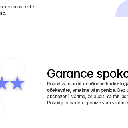
ručeními naložíte. 
uje
.
Garance spoko
Pokud vám audit 
nepřinese hodnotu, j
očekáváte,
vrátíme vám peníze
. Bez 
obcházení. Věříme, že audit má mít jas
Pokud ji nenajdete, peníze vám vrátíme