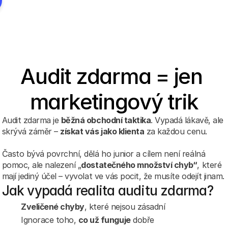
Audit zdarma = jen 
marketingový trik
Audit zdarma je 
běžná obchodní taktika
. Vypadá lákavě, ale 
skrývá záměr – 
získat vás jako klienta
 za každou cenu. 
Často bývá povrchní, dělá ho junior a cílem není reálná 
pomoc, ale nalezení „
dostatečného množství chyb“
, které 
mají jediný účel – vyvolat ve vás pocit, že musíte odejít jinam.
Jak vypadá realita auditu zdarma?
Zveličené chyby
, které nejsou zásadní
Ignorace toho, 
co už funguje
 dobře