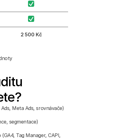
2 500 Kč
odnoty
itu 
ete?
 Ads, Meta Ads, srovnávače)
nce, segmentace)
 (GA4, Tag Manager, CAPI, 