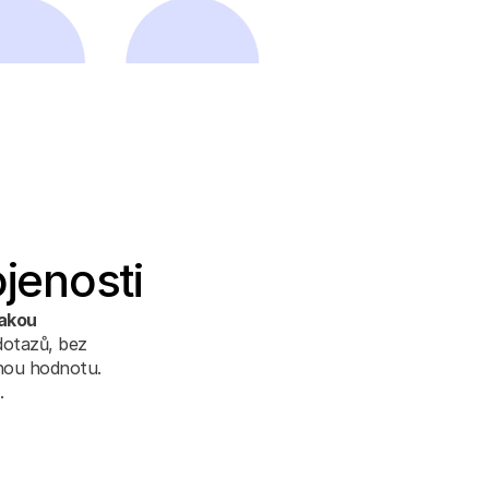
jenosti
akou 
dotazů, bez 
nou hodnotu. 
.