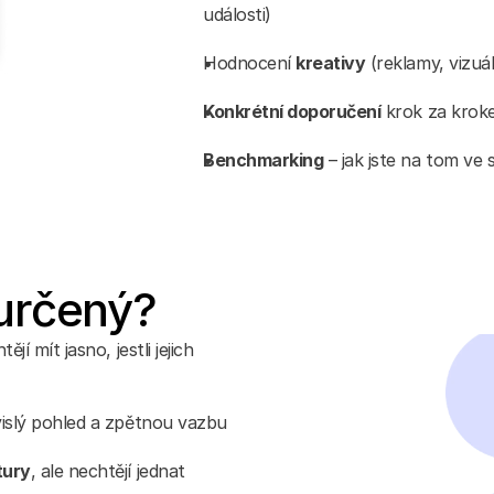
události)
Hodnocení 
kreativy
 (reklamy, vizuá
Konkrétní doporučení
 krok za kro
Benchmarking
 – jak jste na tom ve
 určený?
tějí mít jasno, jestli jejich 
ávislý pohled a zpětnou vazbu
tury
, ale nechtějí jednat 