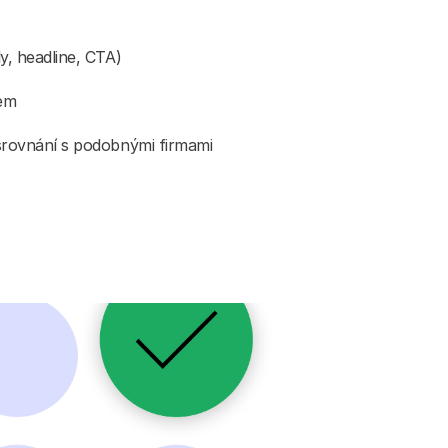
ly, headline, CTA)
kem
 srovnání s podobnými firmami