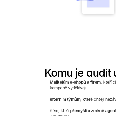
Komu je audit
Majitelům e‑shopů a firem
, kteří ch
kampaně vydělávají
Interním týmům
, které chtějí nez
Těm, kteří 
přemýšlí o změně agen